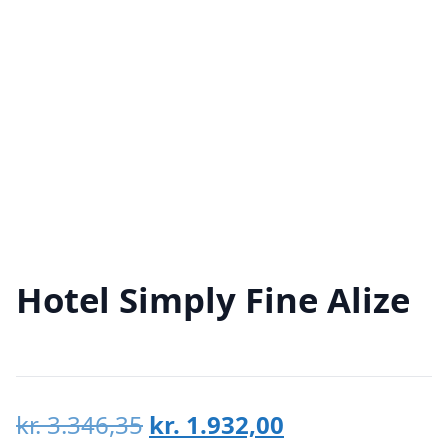
Hotel Simply Fine Alize
Den
Den
kr.
3.346,35
kr.
1.932,00