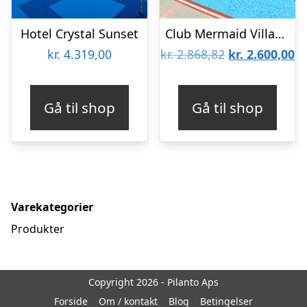
Hotel Crystal Sunset
Club Mermaid Village Hotel
Den
D
kr.
4.319,00
kr.
2.868,82
kr.
2.600,00
oprindelige
ak
pris
pr
Gå til shop
Gå til shop
var:
er
kr. 2.868,82.
kr
Varekategorier
Produkter
Copyright 2026 - Pilanto Aps
Forside
Om / kontakt
Blog
Betingelser