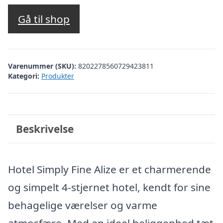
oprindelige
aktuelle
pris
pris
Gå til shop
var:
er:
kr. 3.346,35.
kr. 1.932,00.
Varenummer (SKU):
8202278560729423811
Kategori:
Produkter
Beskrivelse
Hotel Simply Fine Alize er et charmerende
og simpelt 4-stjernet hotel, kendt for sine
behagelige værelser og varme