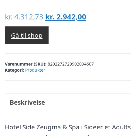
Den
Den
kr.
4.312,73
kr.
2.942,00
oprindelige
aktuelle
pris
pris
Gå til shop
var:
er:
kr. 4.312,73.
kr. 2.942,00.
Varenummer (SKU):
8202272729902094607
Kategori:
Produkter
Beskrivelse
Hotel Side Zeugma & Spa i Sideer et Adults