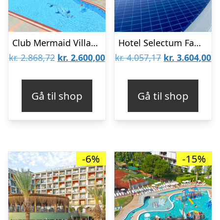
Club Mermaid Village Hotel
Hotel Selectum Family Resort Side
Den
Den
Den
D
kr.
2.868,72
kr.
2.600,00
kr.
4.057,17
kr.
3.604,00
oprindelige
aktuelle
oprindelige
ak
pris
pris
pris
pr
Gå til shop
Gå til shop
var:
er:
var:
er
kr. 2.868,72.
kr. 2.600,00.
kr. 4.057,17.
kr
-6%
-15%