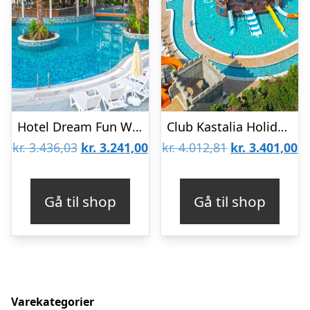
Hotel Dream Fun World
Club Kastalia Holiday Village
Den
Den
Den
D
kr.
3.436,03
kr.
3.241,00
kr.
4.012,81
kr.
3.401,00
oprindelige
aktuelle
oprindelige
ak
pris
pris
pris
pr
Gå til shop
Gå til shop
var:
er:
var:
er
kr. 3.436,03.
kr. 3.241,00.
kr. 4.012,81.
kr
Varekategorier