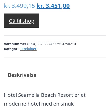
Den
Den
kr.
3.499,15
kr.
3.451,00
oprindelige
aktuelle
pris
pris
Gå til shop
var:
er:
kr. 3.499,15.
kr. 3.451,00.
Varenummer (SKU):
8202274323514250210
Kategori:
Produkter
Beskrivelse
Hotel Seamelia Beach Resort er et
moderne hotel med en smuk