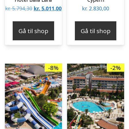
Den
Den
kr.
5.794,30
kr.
5.011,00
kr.
2.830,00
oprindelige
aktuelle
pris
pris
Gå til shop
Gå til shop
var:
er:
kr. 5.794,30.
kr. 5.011,00.
-8%
-2%