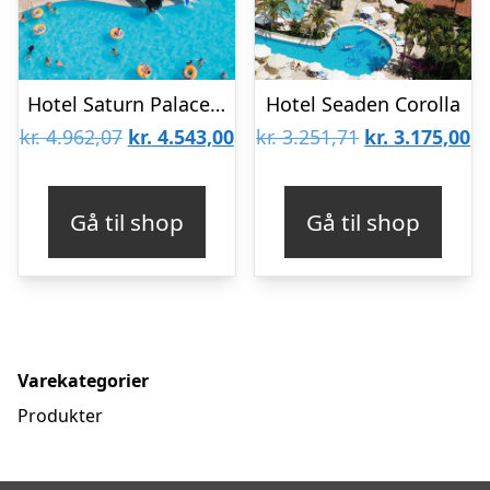
Hotel Saturn Palace Resort
Hotel Seaden Corolla
Den
Den
Den
D
kr.
4.962,07
kr.
4.543,00
kr.
3.251,71
kr.
3.175,00
oprindelige
aktuelle
oprindelige
ak
pris
pris
pris
pr
Gå til shop
Gå til shop
var:
er:
var:
er
kr. 4.962,07.
kr. 4.543,00.
kr. 3.251,71.
kr
Varekategorier
Produkter