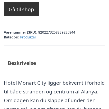
oprindelige
aktuelle
pris
pris
Gå til shop
var:
er:
kr. 2.793,93.
kr. 2.294,00.
Varenummer (SKU):
8202273258839835844
Kategori:
Produkter
Beskrivelse
Hotel Monart City ligger bekvemt i forhold
til både stranden og centrum af Alanya.
Om dagen kan du slappe af under den