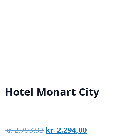
Hotel Monart City
Den
Den
kr.
2.793,93
kr.
2.294,00