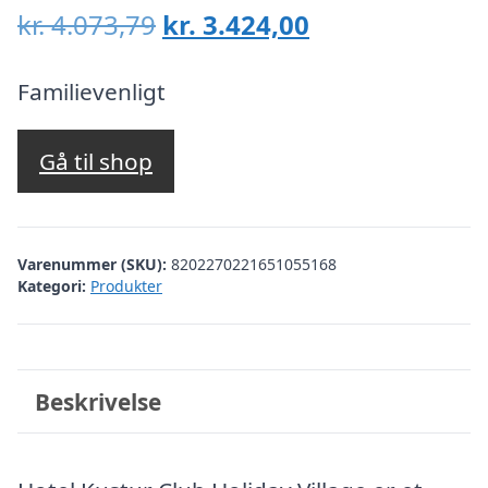
Den
Den
kr.
4.073,79
kr.
3.424,00
oprindelige
aktuelle
pris
pris
Familievenligt
var:
er:
kr. 4.073,79.
kr. 3.424,00.
Gå til shop
Varenummer (SKU):
8202270221651055168
Kategori:
Produkter
Beskrivelse