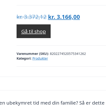
Den
Den
kr.
3.372,12
kr.
3.166,00
oprindelige
aktuelle
pris
pris
Gå til shop
var:
er:
kr. 3.372,12.
kr. 3.166,
Varenummer (SKU):
8202274520575341262
Kategori:
Produkter
e en ubekymret tid med din familie? Så er dette