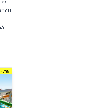
 er
ar du
må.
-7%