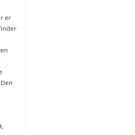
r er
finder
 en
e
e.Den
t,