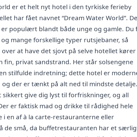
ld er et helt nyt hotel i den tyrkiske ferieby
tellet har fået navnet “Dream Water World”. De
m er populært blandt både unge og gamle. Du 
og mange forskellige typer rutsjebaner, så
 over at have det sjovt på selve hotellet kører
en fin, privat sandstrand. Her står solsengene
en stilfulde indretning; dette hotel er modern
, og der er tænkt på alt ned til mindste detalj
sikkert give dig lyst til forfriskninger, og all
Der er faktisk mad og drikke til rådighed hele
i en af à la carte-restauranterne eller
å de små, da buffetrestauranten har et særlig