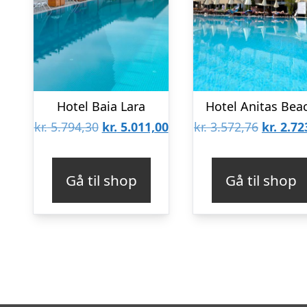
Hotel Baia Lara
Hotel Anitas Bea
Den
Den
Den
kr.
5.794,30
kr.
5.011,00
kr.
3.572,76
kr.
2.72
oprindelige
aktuelle
oprinde
pris
pris
pris
Gå til shop
Gå til shop
var:
er:
var:
kr. 5.794,30.
kr. 5.011,00.
kr. 3.57