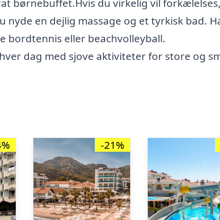
t børnebuffet.Hvis du virkelig vil forkælelses,
du nyde en dejlig massage og et tyrkisk bad. H
lle bordtennis eller beachvolleyball.
hver dag med sjove aktiviteter for store og s
4%
-21%