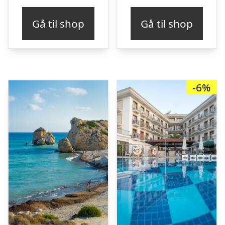
pris
pris
Gå til shop
Gå til shop
var:
er:
kr. 3.623,87.
kr. 3.553,00.
-6%