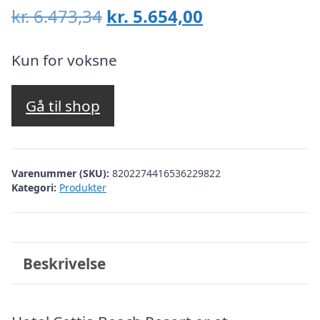
Den
Den
kr.
6.473,34
kr.
5.654,00
oprindelige
aktuelle
pris
pris
Kun for voksne
var:
er:
kr. 6.473,34.
kr. 5.654,00.
Gå til shop
Varenummer (SKU):
8202274416536229822
Kategori:
Produkter
Beskrivelse